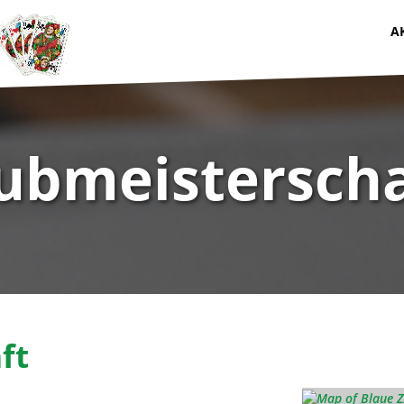
A
ubmeisterscha
ft