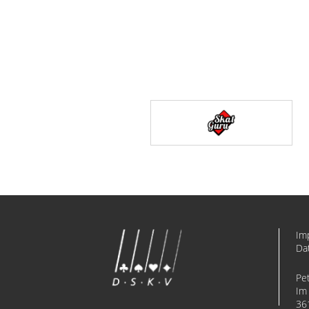
Im
Da
Pe
Im 
36