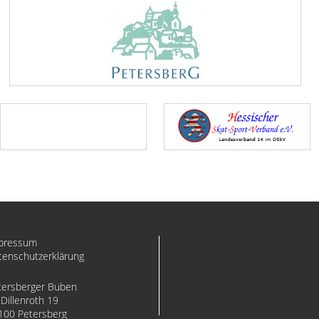
pressum
tenschutzerklärung
tersberger Buben
Dillenroth 19
100 Petersberg