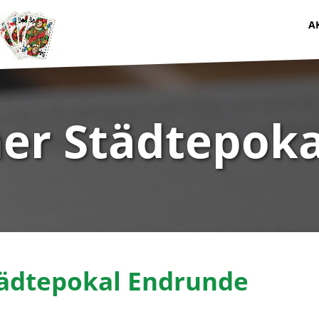
A
her Städtepok
tädtepokal Endrunde