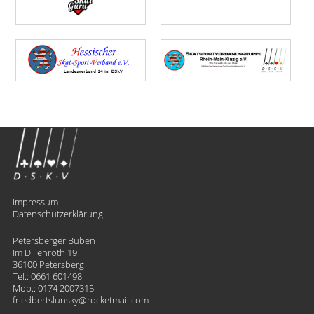
Impressum
Datenschutzerklärung
Petersberger Buben
Im Dillenroth 19
36100 Petersberg
Tel.:
0661 601498
Mob.:
0174 2007315
friedbertslunsky
​rocketmail.com