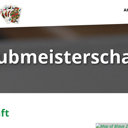
A
ubmeisterscha
ft