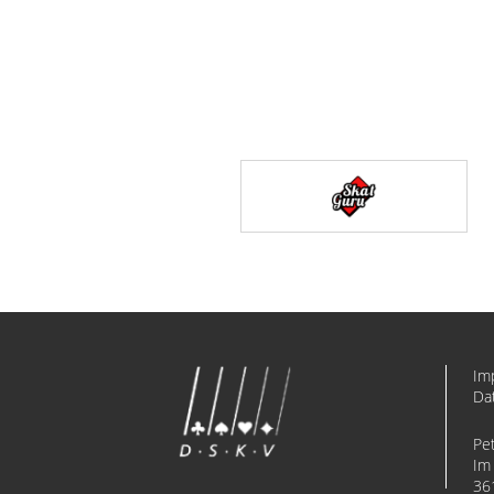
Im
Da
Pe
Im 
36