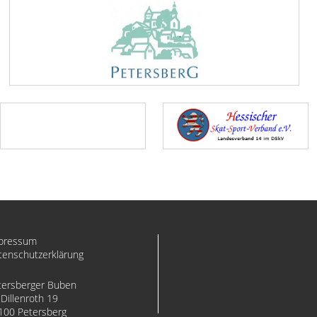
pressum
tenschutzerklärung
tersberger Buben
Dillenroth 19
100 Petersberg