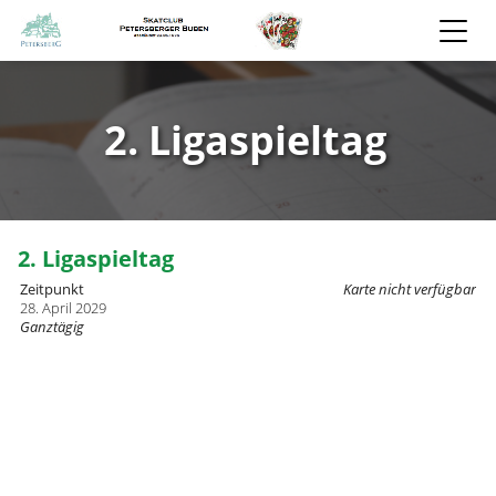
2. Ligaspieltag
2. Ligaspieltag
Zeitpunkt
Karte nicht verfügbar
28. April 2029
Ganztägig