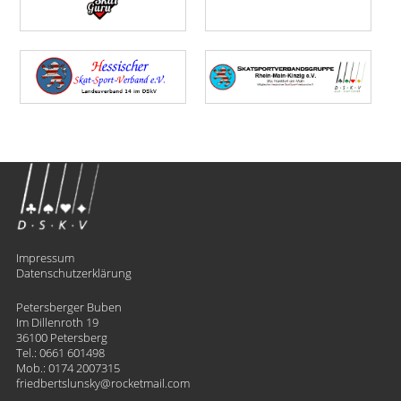
Impressum
Datenschutzerklärung
Petersberger Buben
Im Dillenroth 19
36100 Petersberg
Tel.:
0661 601498
Mob.:
0174 2007315
friedbertslunsky
​rocketmail.com